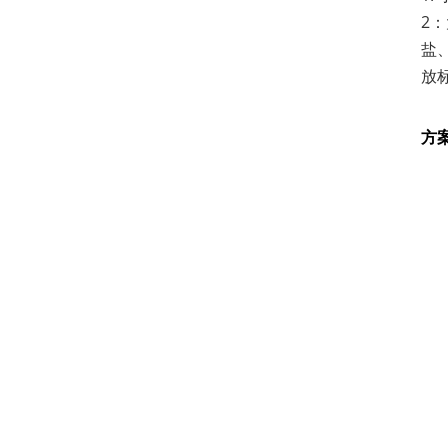
2
盐
放
方案