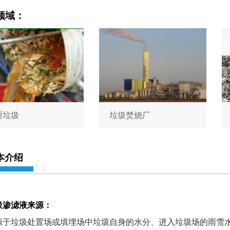
领域：
厨垃圾
垃圾焚烧厂
本介绍
圾渗滤液来源：
源于垃圾处置场或填埋场中垃圾自身的水分、进入垃圾场的雨雪