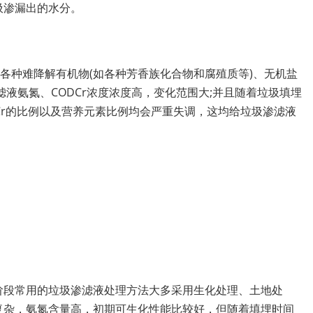
圾渗漏出的水分。
各种难降解有机物(如各种芳香族化合物和腐殖质等)、无机盐
滤液氨氮、CODCr浓度浓度高，变化范围大;并且随着垃圾填埋
Cr的比例以及营养元素比例均会严重失调，这均给垃圾渗滤液
阶段常用的垃圾渗滤液处理方法大多采用生化处理、土地处
复杂，氨氮含量高，初期可生化性能比较好，但随着填埋时间