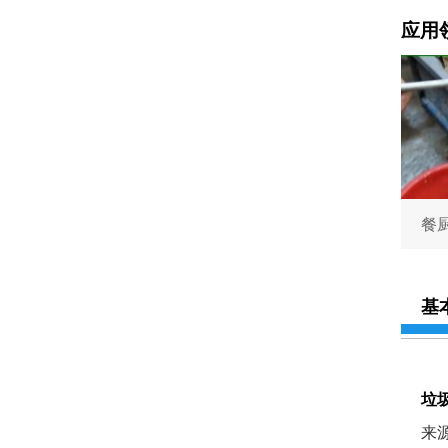
应用
餐
基
垃
来