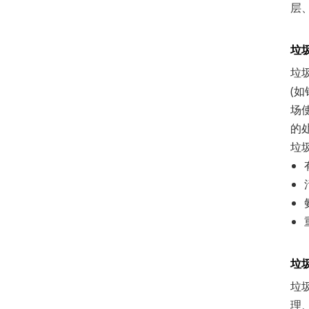
层
垃
垃
(
场
的
垃
垃
垃
理