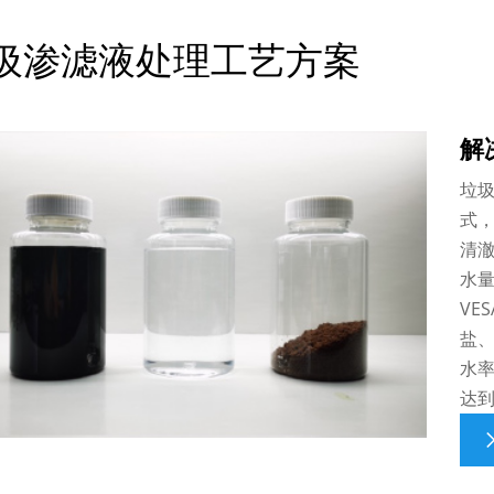
圾渗滤液处理工艺方案
解
垃
式，
清
水量
VE
盐、
水率
达