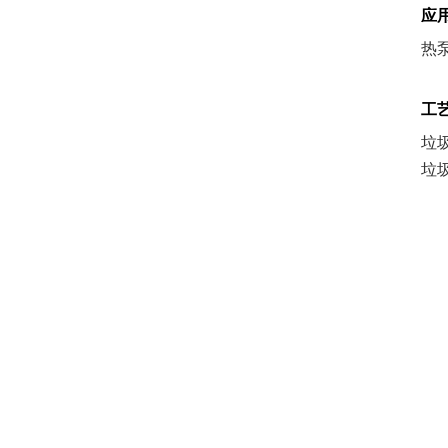
应
热
工
垃
垃