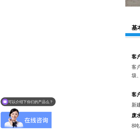
基
客
客
圾
客
可以介绍下你们的产品么？
新
废
8吨