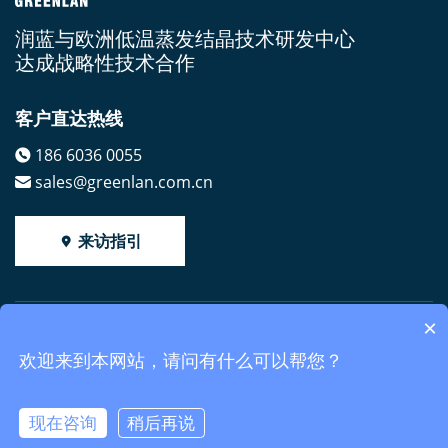
润蓝与欧洲低温蒸发结晶技术研发中心
达成战略性技术合作
客户直达热线
186 6036 0055
sales@greenlan.com.cn
来访指引
×
Copyright 2018 威海润蓝水处理设备有限公司
鲁ICP备
欢迎来到本网站，请问有什么可以帮您？
18034777号-1
鲁公网安备37100002001284
地址：山东省威海临港经济技术开发区草庙子镇浙江路35-1号
现在咨询
稍后再说
| sales@greenlan.com.cn | 400-800-5651
获取报价
电话咨询