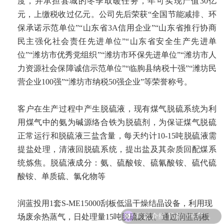
度，并承担县城的冬季取暖任务，年可实现产值30亿
元，上缴税收过亿元。公司先后荣获“全国节能减排、环
保承诺示范单位”“山东省3A信用企业”“山东省推行协商
民主强化社会责任先进单位”“山东省安全生产先进单
位”“潍坊市优秀党组织”“潍坊市环保先进单位”“潍坊市人
力资源社会保障诚信示范单位”“临朐县纳税十强”“潍坊民
营企业100强”“潍坊市纳税50强企业”等荣誉称号。
客户在生产过程中产生脱硫液，现有煤气脱硫系统为利
用煤气中的氨为碱源络合铁为脱硫剂，为保证煤气脱硫
正常运行和脱硫液三盐含量，每天约计10-15吨脱硫液需
提盐处理，清液回脱硫系统，提出盐及其杂质回配煤系
统炼焦。脱硫液成分：氨、硫酸铵、硫氰酸铵、硫代硫
酸铵、单质硫、氯化物等
润蓝投用1套S-ME15000刮板低温干燥结晶设备，利用现
可以介绍下你们的产品么？
场废余热蒸气，日处理量15吨脱硫废液。通过润蓝刮板