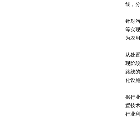
线，分
针对
等实
为农
从处置
现阶
路线
化设
据行业
置技术
行业利