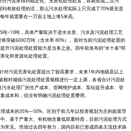
部分污泥未得到稳定化、无害化处理处置，容易造成二次污
得到有效处理的话，那么污水处理实际上只完成了70%甚至是
，每年就需要在一万亩土地上堆5米高。
5吨~10吨，具体产量取决于进水水质、污水及污泥处理工艺
将突破6000万吨（含水率 80%）。面对当前污泥处理处置的
提升污泥处理处置能力是当务之急。四年前发布的“水十条”明
无害化和资源化处理处置。
次针对污泥无害化处置提出了较高要求，未来1年内地级及以上
间各省都对城镇污泥处理处置规模进行一定上调，各省合计污泥处
包括污水处理厂的生产成本、管网维护成本、泵站提升成本、管
要素成本和，但没有明确污泥处理处置费用。
占处理成本的35%—50%。区别于前几年以投资规划为主的政策导
本中。基于产量大、有机物含量低双重特质，目前污泥处理方式
更为常见。凭借过去四年努力，国内目前已形成四条主流技术路