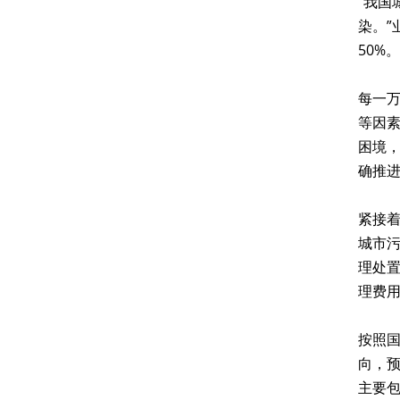
“我
染。”
50%
每一万
等因素
困境，
确推
紧接着
城市污
理处置
理费
按照国
向，
主要