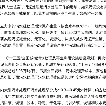
国城镇污水处理厂污泥处理处置的困境就是产量大，成分复杂，大
业界人士坦言，污泥处理是污水处理工作的延续，如果污泥没有
。污泥如果不减量化，以我国目前的污泥产生量，如果堆积起来
立方米的污水经处理后污泥产生量（按含水率80%计）一般约为
。随着水量增加和污水厂提标改造，预计2020年我国的污泥产量
要实现污泥减量化、无害化、资源化，从源头减少污泥产生量、
进污泥处理处置，规定污水处理设施产生的污泥应进行稳定化、
，《“十三五”全国城镇污水处理及再生利用设施建设规划》再
泥无害化处置率达到90%，县城力争达到60%。“十三五”期
规模超过5.95万吨/日。另据公开资料，污水处理费成本主要
用及折旧，而污水处理厂污水处理费应是其运行实际消耗的生产
内大型污水处理厂污水处理部分成本0.3—0.45元/t计算，约
预计几年内将逐步建立全面的收费机制，将污泥处置纳入社会成
包括浓缩、调理、脱水、稳定、干化等，尤以浓缩、调理和脱水