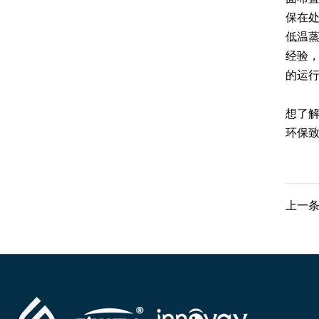
保在
低温
经验
的运
想了
环保致
上一